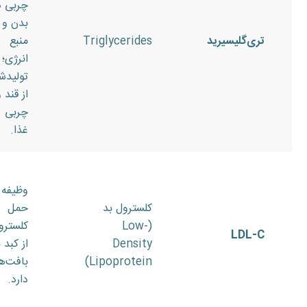
چربی د
بدن و
تری‌گلیسیرید
Triglycerides
منبع
انرژی؛
تولیدش
از قند 
چربی
غذا.
وظیفه
کلسترول بد
حمل
(Low-
کلسترو
LDL-C
Density
از کبد 
Lipoprotein)
بافت‌ها
دارد.