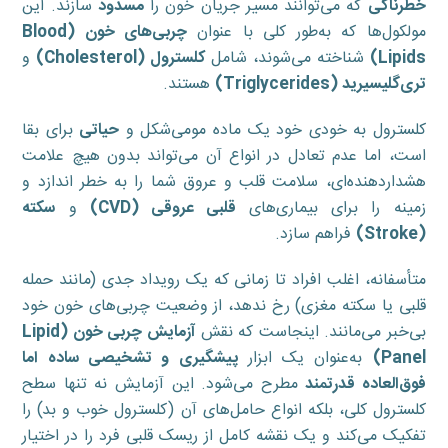
خطرناکی
که می‌توانند مسیر جریان خون را
مسدود
سازند. این
مولکول‌ها که به‌طور کلی با عنوان
چربی‌های خون (
Blood
Lipids
)
شناخته می‌شوند، شامل
کلسترول (
Cholesterol
)
و
تری‌گلیسیرید (
Triglycerides
)
هستند.
کلسترول به خودی خود یک ماده مومی‌شکل و
حیاتی
برای بقا
است، اما عدم تعادل در انواع آن می‌تواند بدون هیچ علامت
هشداردهنده‌ای، سلامت قلب و عروق شما را به خطر اندازد و
زمینه را برای بیماری‌های
قلبی عروقی (
CVD
)
و
سکته
(
Stroke
)
فراهم سازد.
متأسفانه، اغلب افراد تا زمانی که یک رویداد جدی (مانند حمله
قلبی یا سکته مغزی) رخ ندهد، از وضعیت چربی‌های خون خود
بی‌خبر می‌مانند. اینجاست که نقش
آزمایش چربی خون (
Lipid
Panel
)
به‌عنوان یک ابزار
پیشگیری و تشخیصی ساده اما
فوق‌العاده قدرتمند
مطرح می‌شود. این آزمایش نه تنها سطح
کلسترول کلی، بلکه انواع حامل‌های آن (کلسترول خوب و بد) را
تفکیک می‌کند و یک نقشه کامل از ریسک قلبی فرد را در اختیار