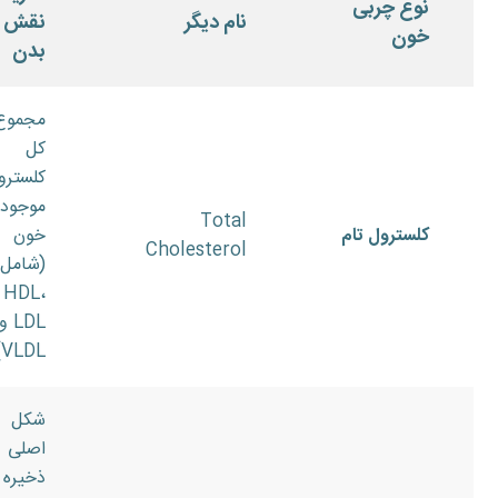
نوع چربی
نام دیگر
نقش د
خون
بدن
مجموع
کل
کلسترو
موجود 
Total
کلسترول تام
خون
Cholesterol
(شامل
HDL،
LDL و
VLDL).
شکل
اصلی
ذخیره