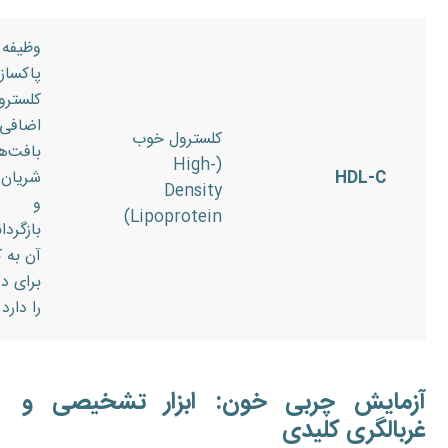
وظیفه
پاکساز
کلسترو
اضافی 
کلسترول خوب
بافت‌ه
(High-
HDL-C
شریان‌
Density
و
Lipoprotein)
بازگردا
آن به ک
برای د
را دارد.
آزمایش چربی خون: ابزار تشخیصی و
غربالگری کلیدی