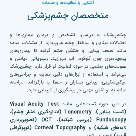
آشنایی با فعالیت‌ها و خدمات
متخصصان چشم‌پزشکی
چشم‌پزشک به بررسی، تشخیص و درمان بیماری‌ها و
اختلالات بینایی و ساختار چشم می‌پردازد. از مشکلات ساده
مانند ضعف بینایی و خشکی چشم گرفته تا بیماری‌های
پیچیده‌تری چون گلوکوم، آب مروارید، رتینوپاتی دیابتی و
عفونت‌های چشمی در حوزه فعالیت او قرار دارد. چشم‌پزشک
می‌تواند با استفاده از ابزارهای دقیق معاینه و جراحی‌های
میکروسکوپی، بینایی بیماران را حفظ یا بازگرداند. مراجعه
منظم به او نقش مهمی در پیشگیری از نابینایی دارد.
در این حوزه تست‌هایی مانند
Visual Acuity Test
(
تست بینایی
)
،
Tonometry (
اندازه‌گیری فشار چشم
)
،
Fundoscopy (
بررسی شبکیه
)
،
OCT (
تصویربرداری
لایه‌های شبکیه
)
و
Corneal Topography (
توپوگرافی
قرنیه
)
انجام می‌شود.