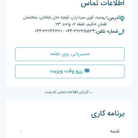
اطلاعات تماس
آدرس:
ارومیه، کوی سرداران، کوچه خان باباخان، ساختمان
لقمان حکیم، طبقه 2، واحد 23
شماره تلفن:
044-32235534
-
044-32246321
مسیریابی روی نقشه
☎ رزرو وقت ویزیت
← گزارش اطلاعات تماس نادرست
برنامه کاری
شنبه
-