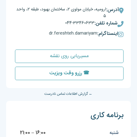
آدرس:
ارومیه، خیابان مولوی ۲، ساختمان بهبود، طبقه ۲، واحد
۵
شماره تلفن:
044-33460633
اینستاگرام:
dr.fereshteh.damariyam
مسیریابی روی نقشه
☎ رزرو وقت ویزیت
← گزارش اطلاعات تماس نادرست
برنامه کاری
شنبه
16:00 – 21:00