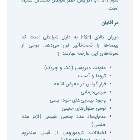
سرم FSH با افزایش خطر سرطان تخمدان همراه
است.
در آقایان
میزان بالای FSH به دلیل شرایطی است که
بیضه‌ها را تحت‌تأثیر قرار می‌دهد. برخی از
نمونه‌های این عارضه عبارتند از:
عفونت ویروسی (کک و چروک)
تروما و آسیب
قرار گرفتن در معرض اشعه
شیمی‌درمانی
وجود بیماری‌های خود-ایمنی
تومور سلول‌های جنینی
عدم‌ایجاد غدد جنسی طبیعی (آژنز غدد
جنسی)
اختلالات کروموزومی از قبیل سندروم