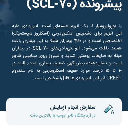
پیشرونده (SCL-70)
یا توپوایزومراز ۱، یک آنزیم هسته‌ای است. آنتی‌بادی علیه
این آنزیم برای تشخیص اسکلرودرمی (اسکلروز سیستمیک)
اختصاصی است و در ۶۰% بیماران مبتلا به این بیماری بافت
همبند یافت می‌شود. اتوآنتی‌بادی‌های SCL-70 در بیماران
مبتلا به ضایعات پوستی شدید و فیبروز ریوی بینابینی شایع
است و نشان‌دهنده پیش‌آگهی ضعیف بیماری است. البته در
۱۰ تا ۱۵ درصد موارد خفیف اسکلرودرمی به نام سندروم
CREST نیز این آنتی‌بادی‌ها قابل‌تشخیص است.
سفارش انجام آزمایش
در آزمایشگاه نانو ارومیه با بالاترین دقت