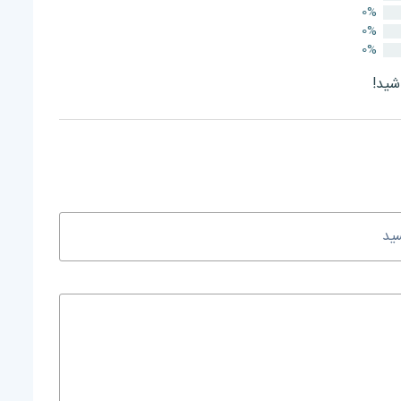
0%
0%
0%
شید!