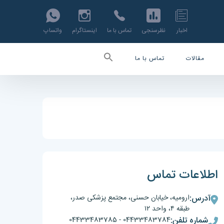
اخبار
نظرسنجی
تماس با ما
اینستاگرام
واتساپ
مقالات
تماس با ما
اطلاعات تماس
آدرس:
ارومیه، خیابان حسنی، مجتمع پزشکی صدر،
طبقه ۴، واحد ۱۲
شماره تلفن:
04433483784
-
04433483785