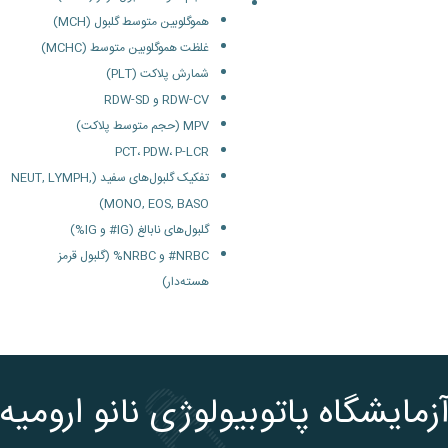
هموگلوبین متوسط گلبول (MCH)
غلظت هموگلوبین متوسط (MCHC)
شمارش پلاکت (PLT)
RDW-CV و RDW-SD
MPV (حجم متوسط پلاکت)
PCT، PDW، P-LCR
تفکیک گلبول‌های سفید (NEUT, LYMPH,
MONO, EOS, BASO)
گلبول‌های نابالغ (IG# و IG%)
NRBC# و NRBC% (گلبول قرمز
هسته‌دار)
زمایشگاه پاتوبیولوژی نانو ارومیه