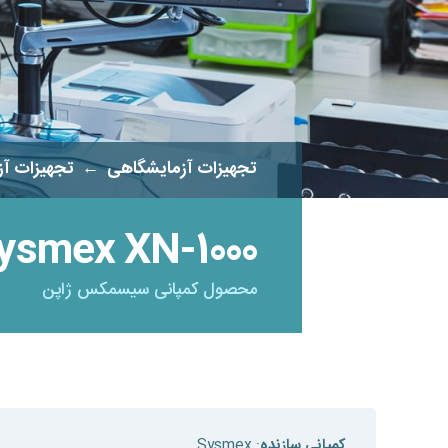
تجهیزات آزمایشگاهی
←
تجهیزات آز
ysmex XN-1000
محصول کمپانی سیسمکس ژاپن
کمپانی سازنده
: Sysmex