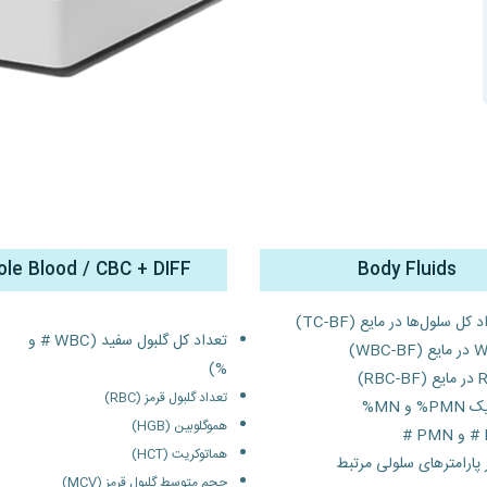
le Blood / CBC + DIFF
Body Fluids
 کل سلول‌ها در مایع (TC-BF)
تعداد کل گلبول سفید (WBC # و
WBC-BF)
%)
RBC-)
تعداد گلبول قرمز (RBC)
% و MN%
هموگلوبین (HGB)
#
هماتوکریت (HCT)
 پارامترهای سلولی مرتبط
حجم متوسط گلبول قرمز (MCV)